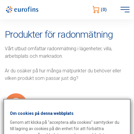
Öppna
(0)
navigering
Produkter för radonmätning
Vårt utbud omfattar radonmätning i lägenheter, villa,
arbetsplats och markradon.
Är du osäker på hur många mätpunkter du behöver eller
vilken produkt som passar just dig?
Om cookies på denna webbplats
Ta hjälp av vår
beställningsguide
.
Genom att klicka på "acceptera alla cookies" samtycker du
Vill du veta mer om hur en radonmätning går till
läs mer här.
till lagring av cookies på din enhet för att förbättra