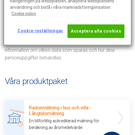
navigeringen på webbplatsen, analysera webbplatsens
Observera
användning och bistå i våra marknadsföringsinsatser.
Cookie policy
Beställningar som görs via din kommun medför att
Cookie-inställningar
Acceptera alla cookies
analysrapportens innehåll omfattas av
offentlighetsprincipen. Kontakta din kommun för ytterligare
information om vilken data som sparas och hur dina
personuppgifter behandlas.
Våra produktpaket
Radonmätning i hus och villa -
Långtidsmätning
En tillförlitlig ackrediterad mätning för
beräkning av årsmedelvärde.