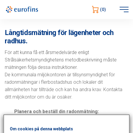
Öppna
(0)
navigering
Långtidsmätning för lägenheter och
radhus.
För att kunna få ett årsmedelvärde enligt
Strålsäkerhetsmyndighetens metodbeskrivning måste
mätningen följa dessa instruktioner.
De kommunala miljökontoren är tillsynsmyndighet för
radonmätningar i flerbostadshus och lokaler dit
allmänheten har tillträde och kan ha andra krav. Kontakta
ditt miljökontor om du är osäker.
Planera och beställ din radonmätning:
Mät i minst 60 dagar under mätsäsongen som
Om cookies på denna webbplats