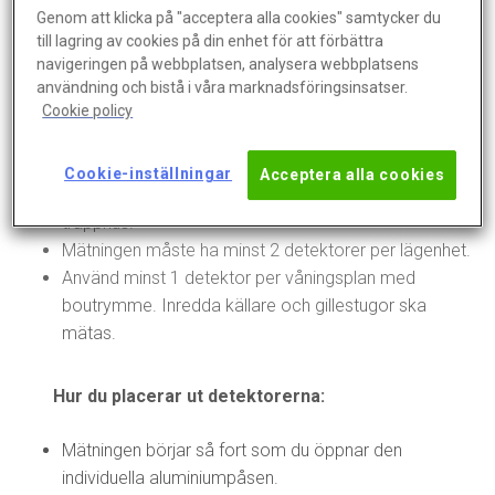
sträcker sig mellan 1 oktober – 30 april. Tänk på, för
Genom att klicka på "acceptera alla cookies" samtycker du
att få ett årsmedelvärde får inte mätningen pågå
till lagring av cookies på din enhet för att förbättra
utanför eldningssäsong.
navigeringen på webbplatsen, analysera webbplatsens
Du måste mäta i alla lägenheter som har direkt
användning och bistå i våra marknadsföringsinsatser.
Cookie policy
markkontakt, med detta menas att de ligger direkt på
bottenplatta eller krypgrund och saknar
källarutrymme undertill.
Cookie-inställningar
Acceptera alla cookies
Mät i minst 1 lägenhet per våningsplan i varje
trapphus.
Mätningen måste ha minst 2 detektorer per lägenhet.
Använd minst 1 detektor per våningsplan med
boutrymme. Inredda källare och gillestugor ska
mätas.
Hur du placerar ut detektorerna:
Mätningen börjar så fort som du öppnar den
individuella aluminiumpåsen.