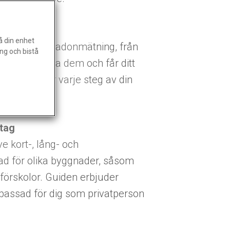
å din enhet
 en korrekt radonmätning, från
ng och bistå
kickar tillbaka dem och får ditt
erblick över varje steg av din
tag
ve kort-, lång- och
d för olika byggnader, såsom
 förskolor. Guiden erbjuder
npassad för dig som privatperson