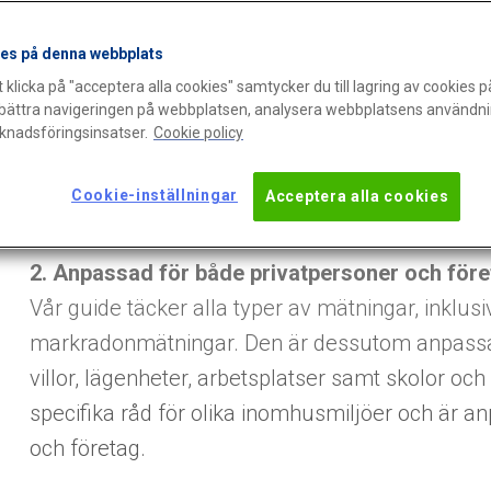
es på denna webbplats
1. Tydliga instruktioner steg för steg
klicka på "acceptera alla cookies" samtycker du till lagring av cookies p
Vår mätguide beskriver i detalj hur du genomför
örbättra navigeringen på webbplatsen, analysera webbplatsens användni
det att du får hem detektorerna till dess att du s
rknadsföringsinsatser.
Cookie policy
resultat. Genom vår mätguide får du en tydlig öv
Cookie-inställningar
Acceptera alla cookies
radonmätning.
2. Anpassad för både privatpersoner och före
Vår guide täcker alla typer av mätningar, inklusi
markradonmätningar. Den är dessutom anpassa
villor, lägenheter, arbetsplatser samt skolor och
specifika råd för olika inomhusmiljöer och är a
och företag.