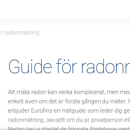
ör radonmätning
Guide för rado
Att mäta radon kan verka komplicerat, men med t
enkelt även om det är första gången du mäter. 
erbjuder Eurofins en mätguide som leder dig ge
radonmätning, oavsett om du är privatperson ell
Nedan har vi staplat de främsta fördelarna med