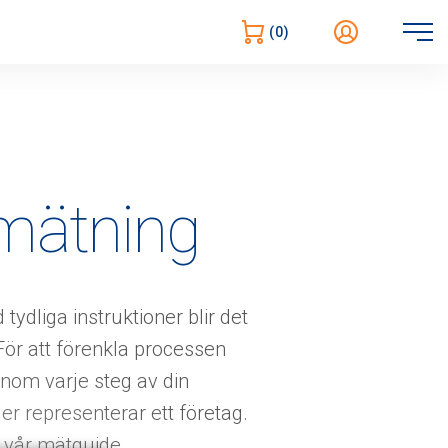
Öppna
(0)
navigering
nmätning
ydliga instruktioner blir det
För att förenkla processen
nom varje steg av din
er representerar ett företag.
 vår mätguide.