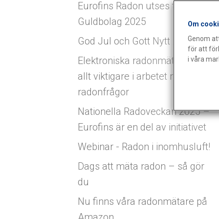
Eurofins Radon utses till Årets
Guldbolag 2025
Om cooki
Genom att 
God Jul och Gott Nytt År! (1)
för att f
Elektroniska radonmätare blir
i våra ma
allt viktigare i arbetet med
radonfrågor
Nationella Radoveckan 2025 –
Eurofins är en del av initiativet
Webinar - Radon i inomhusluft!
Dags att mäta radon – så gör
du
Nu finns våra radonmätare på
Amazon