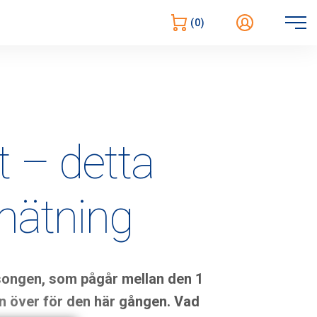
Öppna
(0)
navigering
t – detta
nmätning
ongen, som pågår mellan den 1
n över för den här gången. Vad