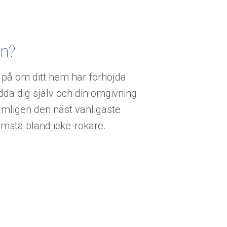
on?
a på om ditt hem har förhöjda
ydda dig själv och din omgivning
ämligen den näst vanligaste
ämsta bland icke-rökare.