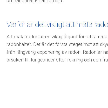
om radonhalten är förhöjd.
Varför är det viktigt att mäta rad
Att mäta radon är en viktig åtgärd för att ta red
radonhalter. Det är det första steget mot att sk
från långvarig exponering av radon. Radon är n
orsaken till lungcancer efter rökning och den fr