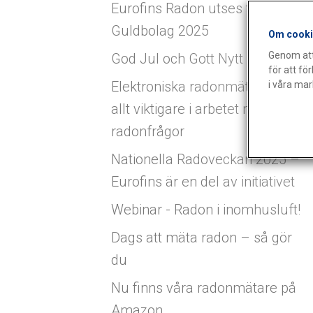
Eurofins Radon utses till Årets
Guldbolag 2025
Om cooki
Genom att 
God Jul och Gott Nytt År! (1)
för att f
Elektroniska radonmätare blir
i våra ma
allt viktigare i arbetet med
radonfrågor
Nationella Radoveckan 2025 –
Eurofins är en del av initiativet
Webinar - Radon i inomhusluft!
Dags att mäta radon – så gör
du
Nu finns våra radonmätare på
Amazon