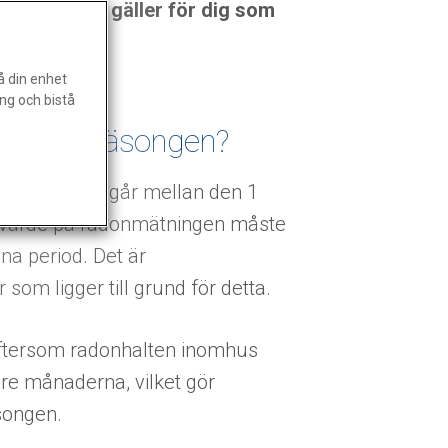
on, och vad gäller för dig som
å din enhet
ng och bistå
eldningssäsongen?
äsongen, pågår mellan den 1
delvärde på radonmätningen måste
na period. Det är
m ligger till grund för detta.
eftersom radonhalten inomhus
re månaderna, vilket gör
songen.