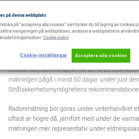
innebär det för dig som ännu inte har mätt rad
fortfarande har radonmätare hemma?
es på denna webbplats
klicka på "acceptera alla cookies" samtycker du till lagring av cookies p
örbättra navigeringen på webbplatsen, analysera webbplatsens användni
rknadsföringsinsatser.
Cookie policy
Varför mäter man radon under 
Cookie-inställningar
Acceptera alla cookies
Radonmätningssäsongen, även kallad eldningss
oktober och den 30 april. För att få ett årsme
mätningen pågå i minst 60 dagar under just den
Strålsäkerhetsmyndighetens rekommendationer so
Radonmätning bör göras under vinterhalvåret 
oftast är högre då, jämfört med under de varma
mätningen mer representativ under eldningssä