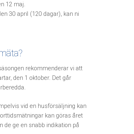
en 12 maj.
den 30 april (120 dagar), kan ni
 mäta?
säsongen rekommenderar vi att
rtar, den 1 oktober. Det går
örberedda.
mpelvis vid en husförsäljning kan
 Korttidsmätningar kan göras året
n de ge en snabb indikation på