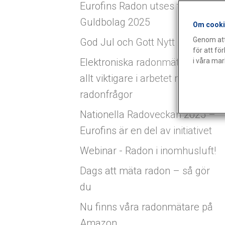
Eurofins Radon utses till Årets
Guldbolag 2025
Om cooki
Genom att 
God Jul och Gott Nytt År! (1)
för att f
Elektroniska radonmätare blir
i våra ma
allt viktigare i arbetet med
radonfrågor
Nationella Radoveckan 2025 –
Eurofins är en del av initiativet
Webinar - Radon i inomhusluft!
Dags att mäta radon – så gör
du
Nu finns våra radonmätare på
Amazon