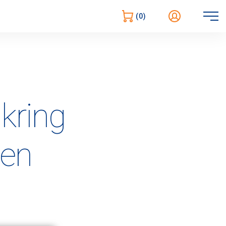
Öppna
(0)
navigering
kring
 en