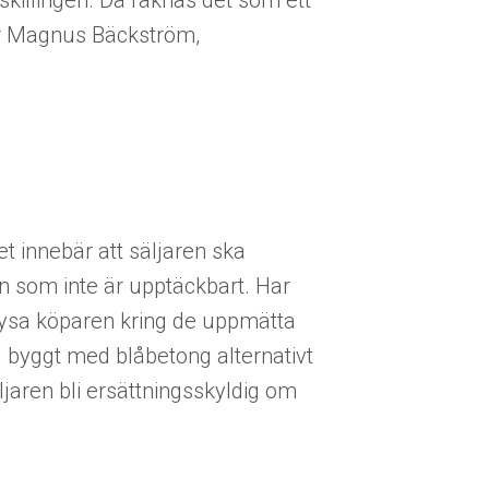
peskillingen. Då räknas det som ett
er Magnus Bäckström,
Det innebär att säljaren ska
n som inte är upptäckbart. Har
lysa köparen kring de uppmätta
 byggt med blåbetong alternativt
jaren bli ersättningsskyldig om