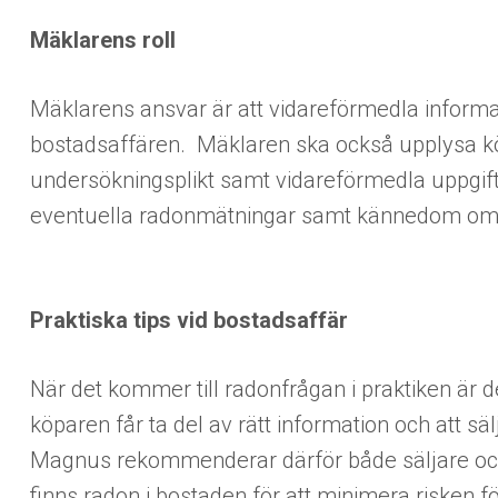
Mäklarens roll
Mäklarens ansvar är att vidareförmedla inform
bostadsaffären. Mäklaren ska också upplysa 
undersökningsplikt samt vidareförmedla uppgifte
eventuella radonmätningar samt kännedom om
Praktiska tips vid bostadsaffär
När det kommer till radonfrågan i praktiken är det
köparen får ta del av rätt information och att säl
Magnus rekommenderar därför både säljare oc
finns radon i bostaden för att minimera risken för