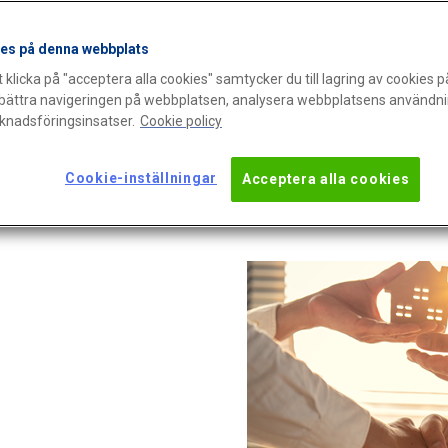
Ska du sälja eller köpa en bostad? Har du und
es på denna webbplats
inomhusluften? Radon är en luktfri och osynl
klicka på "acceptera alla cookies" samtycker du till lagring av cookies p
din omgivnings hälsa negativt. Det enda sättet
örbättra navigeringen på webbplatsen, analysera webbplatsens användni
radonvärden är genom att genomföra en rad
rknadsföringsinsatser.
Cookie policy
arbetar som kundvägledare på Mäklarsamfunde
Cookie-inställningar
Acceptera alla cookies
radondagen för att informera kring de olika
vid ett bostadsköp.