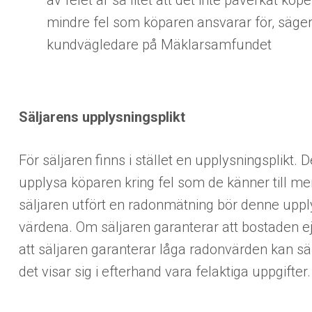
av felet är så litet att det inte påverkat kö
mindre fel som köparen ansvarar för, säg
kundvägledare på Mäklarsamfundet
Säljarens upplysningsplikt
För säljaren finns i stället en upplysningsplikt. 
upplysa köparen kring fel som de känner till me
säljaren utfört en radonmätning bör denne upp
värdena. Om säljaren garanterar att bostaden ej
att säljaren garanterar låga radonvärden kan säl
det visar sig i efterhand vara felaktiga uppgifter.