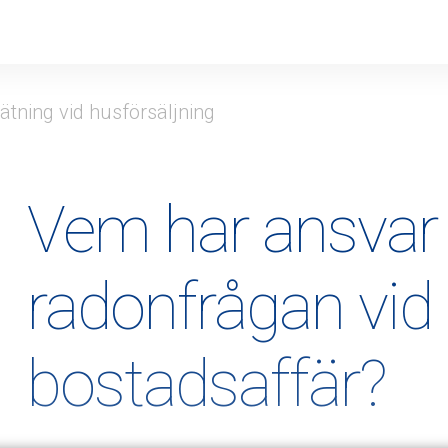
tning vid husförsäljning
Vem har ansvar 
radonfrågan vid
bostadsaffär?