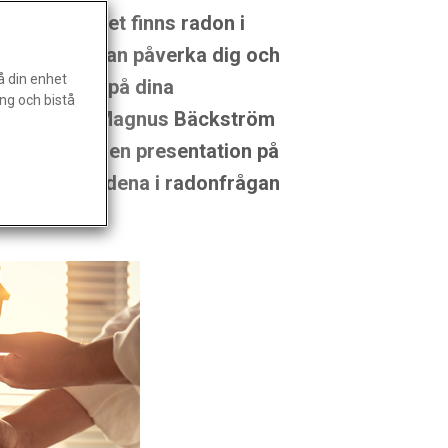
ersökt om det finns radon i
ig gas som kan påverka dig och
å din enhet
 att ta reda på dina
ng och bistå
onmätning. Magnus Bäckström
t och höll en presentation på
 ansvarsområdena i radonfrågan