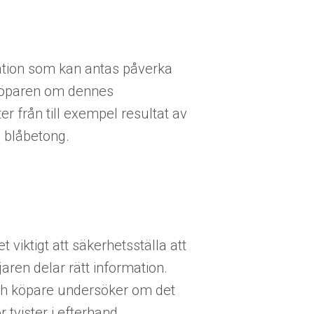
ation som kan antas påverka
köparen om dennes
r från till exempel resultat av
 blåbetong.
 viktigt att säkerhetsställa att
jaren delar rätt information.
h köpare undersöker om det
 tvister i efterhand.