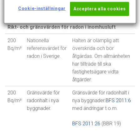
Cookie-inställningar
Acceptera alla cookies
Nationella referensvärdet
Rikt- och gränsvärden för radon i inomhusluft
200
Nationella
Halten är olämplig att
Bq/m³
referensvärdet för
överskrida och bör
radon i Sverige.
åtgärdas. Om allmänheten
har tillträde till ska
fastighetsägare vidta
åtgärder.
200
Gränsvärde för
Gränsvärde för radonhalt i
Bq/m³
radonhalt i nya
nya byggnader.
BFS 2011:6
byggnader.
med ändringar t.o.m.
BFS 2011:26
(BBR 19)