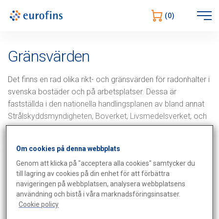
Öppna
(0)
navigering
Gränsvärden
Det finns en rad olika rikt- och gränsvärden för radonhalter i
svenska bostäder och på arbetsplatser. Dessa är
fastställda i den nationella handlingsplanen av bland annat
Strålskyddsmyndigheten, Boverket, Livsmedelsverket, och
Arbetsmiljöverket.
Om cookies på denna webbplats
Nedan finns en lista över aktuella rikt- och gränsvärden från
Genom att klicka på "acceptera alla cookies" samtycker du
Nationella handlingsplanen.
till lagring av cookies på din enhet för att förbättra
navigeringen på webbplatsen, analysera webbplatsens
användning och bistå i våra marknadsföringsinsatser.
Bostäder (och lokaler dit allmänheter har
Cookie policy
tillträde)