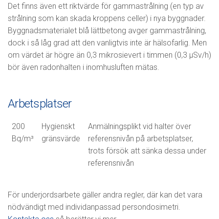
Det finns även ett riktvärde för gammastrålning (en typ av
strålning som kan skada kroppens celler) i nya byggnader.
Byggnadsmaterialet blå lättbetong avger gammastrålning,
dock i så låg grad att den vanligtvis inte är hälsofarlig. Men
om värdet är högre än 0,3 mikrosievert i timmen (0,3 µSv/h)
bör även radonhalten i inomhusluften mätas.
Arbetsplatser
200
Hygienskt
Anmälningsplikt vid halter över
Bq/m³
gränsvärde
referensnivån på arbetsplatser,
trots försök att sänka dessa under
referensnivån
För underjordsarbete gäller andra regler, där kan det vara
nödvändigt med individanpassad persondosimetri.